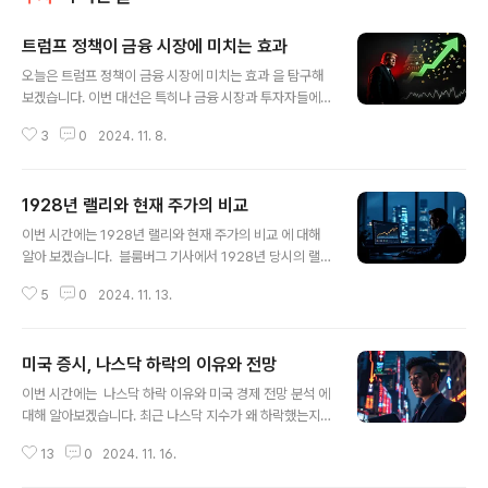
트럼프 정책이 금융 시장에 미치는 효과
글 내용
오늘은 트럼프 정책이 금융 시장에 미치는 효과 을 탐구해
보겠습니다. 이번 대선은 특히나 금융 시장과 투자자들에
게 큰 관심을 받고 있는데요. 후보 간의 정책 차이로 인해
3
0
2024. 11. 8.
자산 가격이 출렁이고, 시장 분위기가 요동치고 있습니
다.'트럼프 트레이드'라 불리는 현상이 다시 나타나고 있습
니다. 국채 금리가 상승하고 달러 강세가 지속되는 모습입
1928년 랠리와 현재 주가의 비교
니다. 이는 과거 트럼프 집권기에도 나타났던 현상으로, 트
글 내용
럼프의 경제 정책이 인플레이션을 자극할 수 있다는 우려
이번 시간에는 1928년 랠리와 현재 주가의 비교 에 대해
때문입니다.금융 시장, 환율과 금리의 변화이번 대선 결과
알아 보겠습니다. 블룸버그 기사에서 1928년 당시의 랠
는 환율과 금리에 직접적인 영향을 미칠 것으로 예상됩니
리와 현재 시장의 모습이 얼마나 비슷한지에 대한 이야기
다. 달러 강세가 유지될 가능성이 높습니다. 이는 미국 경제
5
0
2024. 11. 13.
였어요. 한마디로 요약하자면, "현재 시장이 대공황 직전과
의 불확실성에도 불구하고 외환 시장에서 안전자산으로서
닮았다"는 것이죠. 과연 그 말이 얼마나 맞을까요?" data-
의 달러에 대한 수요가 증가하고 있기 때문입니..
ke-type="html">HTML 삽입미리보기할 수 없는 소스
미국 증시, 나스닥 하락의 이유와 전망
1928년에는 대통령 선거가 있었고, 그 이후 주가는 급격
글 내용
하게 상승했습니다. 그러나 이 랠리는 오래가지 못했고, 1
이번 시간에는 나스닥 하락 이유와 미국 경제 전망 분석 에
년 뒤 대공황이 찾아오면서 시장은 3년 가까이 하락세를
대해 알아보겠습니다. 최근 나스닥 지수가 왜 하락했는지,
이어갔죠. 그리고 지금, 비슷한 상황을 맞이하고 있는 걸까
그리고 미국 경제에 대해 알아볼 거예요. 최근 테크 주식 시
요? 블룸버그는 이러한 역사적 흐름을 강조하며 불안감을
13
0
2024. 11. 16.
장이 마치 드라마처럼 큰 변화를 겪고 있는데요, 많은 사람
드러내고 있습니다. 하지만 단지 차트를 겹쳐놓고 현재의
들이 관심을 가진 나스닥 지수가 크게 떨어지면서 큰 뉴스