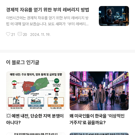
상황을 과거와 똑같이..
가 되었어요. 나스닥은 오늘 2%나 하락했습니다. 여러 경
경제적 자유를 얻기 위한 부의 레버리지 방법
제 요소들이 복잡하게 작용해서 이런 일이 일어났는데요,
글 내용
지금부터 그 이유와 앞으로의 전망에 대해 쉽게 설명해드
이번시간에는 경제적 자유를 얻기 위한 부의 레버리지 방
릴게요.파월 연준 의장의 발언이 가져온 영향이번 나스닥
법 에 대해 알아 보겠습니다. 보도 섀퍼가 '부의 레버리
하락의 중요한 이유 중 하나는 제롬 파월 연방준비제도(Fe
지'라는 책에서는 어떻게 압도적으로 소득을 높여 상위
d) 의장의 발언 때문이었어요. 연준은 미국 경제가 잘 성장
21
20
2024. 11. 19.
1% 부자가 되는지에 대해 이야기합니다. 보도 섀퍼는 파산
하고 있음에도 불구하고 금리와 경제 정책에 대해 매우 신
상태에서 "나는 3년 안에 적어도 매월 10만 마르크의 소득
중한 태도를 보이고 있어요. ..
을 올린다"고 적었습니다. 매월 10만 마르크는 현재 가치
로는 1억 원이 넘는 돈입니다. 그리고 그는 이 목표를 달성
했습니다. 보도 섀퍼는 파산 상태에서 월 1억 원을 벌기까
이 블로그 인기글
지 단 2년 반이 걸렸습니다. 지금 그는 베스트셀러 작가이
자 세계에서 가장 유명한 성공 코치 중 한 명입니다. 그의
이야기를 따라가 보겠습니다.1. 팔 수 있는 일을 해라지구상
에서 가장 부유한 사람들은 대부분 팔 수 있는 일을 합니다.
'팔 수 있는 일..
💥 예멘 내전, 단순한 지역 분쟁이
왜 미국인들이 한국을 '이상적인
아니다?
거주지'로 꼽을까요?