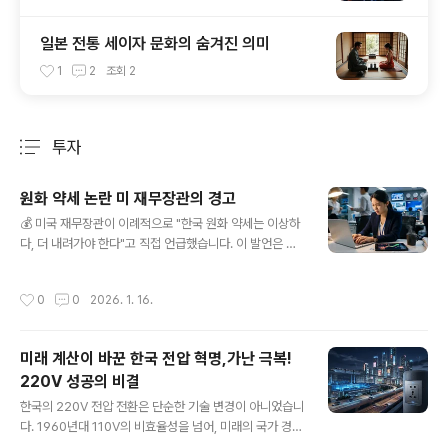
일본 전통 세이자 문화의 숨겨진 의미
1
2
조회
2
투자
분류 전체보기
주요 글 목록
원화 약세 논란 미 재무장관의 경고
글 내용
💰 미국 재무장관이 이례적으로 "한국 원화 약세는 이상하
다, 더 내려가야 한다"고 직접 언급했습니다. 이 발언은 단
순한 의견 표명을 넘어 한국 경제의 주요 전환점이자, 국제
금융 시장의 미묘한 역학 관계를 시사합니다.✅ 연말 환율
작성시간
0
0
2026. 1. 16.
방어의 성공 뒤에 찾아온 새해 환율 재상승의 배경은 무엇
일까요? '서학개미'로 불리는 국내 개인 투자자들의 대규모
해외 투자와 환투기 세력의 '꽃놀이패' 전략이 복합적으로
미래 계산이 바꾼 한국 전압 혁명,가난 극복!
작용했습니다.✅ 한국 당국은 이제 단기적인 외환 시장 개
220V 성공의 비결
입이 아닌, 중장기적인 관점에서 금리차 축소와 글로벌 달
글 내용
러 약세 흐름에 맞춰 원화 가치를 유도하는 전략적 변화를
한국의 220V 전압 전환은 단순한 기술 변경이 아니었습니
꾀하고 있습니다.✅ 특히, 옐런 재무장관의 발언은 지난해
다. 1960년대 110V의 비효율성을 넘어, 미래의 국가 경쟁
한미 관세 협상에서 한국이 약속한 대미 투자가 환율 불안
력을 설계한 과감한 전략이었죠.가난한 나라였던 한국은