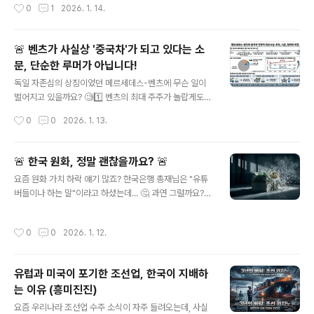
작성시간
0
1
2026. 1. 14.
정으로 인해 차질을 빚을 수..
'지금의 비용이 아니라 미래의 부담을 줄이자'는 통찰로 19
73년, 막대한 초기 비용과 사회적 혼란을 감수하고 220V
전환을 결정합니다. 무려 32년간 7명의 대통령을 거치며
🚨 벤츠가 사실상 '중국차'가 되고 있다는 소
묵묵히 진행된 이 대장정은, 선진국조차 엄두 내지 못했던
문, 단순한 루머가 아닙니다!
인프라 혁명이었습니다.그 결과, 전력 손실은 획기적으로
글 내용
줄고, 반도체, AI, 전기차 등 고전력을 요구하는 첨단 산업
독일 자존심의 상징이었던 메르세데스-벤츠에 무슨 일이
의 발판이 마련되었습니다. 현재 대한민국 경제 성장의 든
벌어지고 있을까요? 🧐1️⃣ 벤츠의 최대 주주가 놀랍게도
든한 초석이 된 220V 인프라. 이는 장기적인 안목과 과감
중국 국영 기업인 베이징 자동차와 지리 자동차 그룹의 리
작성시간
0
0
2026. 1. 13.
한 투자 의지가 국가의 미래를 어떻게 바꿀 수 있는지 보여
슈푸 회장이라는 사실! 😱 두 기업 합쳐 지분 약 20%를 보
주는 살아있는 증..
유하고 있습니다.2️⃣ 벤츠의 글로벌 판매량 3대 중 1대가
중국에서 팔립니다. 🇨🇳 2023년 중국 시장 판매량은 유
🚨 한국 원화, 정말 괜찮을까요? 🚨
럽과 북미 전체 판매량을 합친 것보다 많다고 해요. 최상위
글 내용
요즘 원화 가치 하락 얘기 많죠? 한국은행 총재님은 "유튜
S클래스와 마이바흐도 중국이 최대 소비처!3️⃣ 지리 자동
버들이나 하는 말"이라고 하셨는데... 🤔 과연 그럴까요?팩
차는 '칼라 스트래티지'라는 고도의 금융 전략으로 독일 정
트체크 해봤습니다:1️⃣ 달러 인덱스는 떨어지는데 원화는
부도 모르게 벤츠 지분을 확보했습니다. 👀 마치 영화 속
왜 같이 떨어질까? ➡️ 원화 자체의 펀더멘털 약화 시그널!
한 장면 같죠?4️⃣ 지분 인수를 넘어 스마트 브랜드 합작, 하
작성시간
0
0
2026. 1. 12.
2️⃣ 지난 6개월간 원화 가치 10% 폭락! 😱 이 속도면 10년
이브리드 엔진 개발, 자율주행 기술 협력까지... 중국과의
뒤 월급 가치가 10분의 1로?! (터키/베네수엘라 얘기가 아
밀착이..
닐지도...)3️⃣ 한국은행, 비상 상황에서만 열리던 '임시 금융
유럽과 미국이 포기한 조선업, 한국이 지배하
통화위원회' 소집?! 😲 "문제 없다"면서 왜요?이 모든 현상
는 이유 (흥미진진)
은 단순한 '심리'가 아닙니다.냉철한 외국인 투자자들이 한
글 내용
국 경제의 불안정성을 감지하고 원화를 팔고 있다는 강력
요즘 우리나라 조선업 수주 소식이 자주 들려오는데, 사실