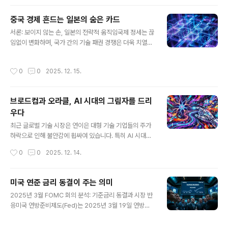
국은 '스쿨존'에서 달리는가?✅ 통화 주권 논쟁: 불편한 금
융 환경이 '달러라이제이션'을 가속화하는 이유✅ 삼성 갤
중국 경제 흔드는 일본의 숨은 카드
럭시 플랫폼의 잠재력: 글로벌 결제망 장악의 열쇠는?✅ 비
글 내용
서론: 보이지 않는 손, 일본의 전략적 움직임국제 정세는 끊
트코인/이더리움: 슈퍼리치 자산과 자산 토큰화의 핵심 플
임없이 변화하며, 국가 간의 기술 패권 경쟁은 더욱 치열해
랫폼으로의 재편✅ 부동산 토큰화(RWA): 강남 아파트가
지고 있습니다. 특히 반도체와 핵심 광물은 현대 산업의 혈
전 세계 자금을 흡수하는 새로운 부의 지평더 자세한 내용
액과 같아, 이를 둘러싼 미묘한 신경전은 국가 안보와 경제
은 블로그 본문에서 확인하세요! ➡️ 스테이블코인 혁명: 금
작성시간
0
0
2025. 12. 15.
에 지대한 영향을 미칩니다. 최근 일본이 ‘조용히 중국의 목
융 대전환 한국의 기회 - 어머넷 블로그오태민 교수와 함께
을 조이고 있다’는 평가를 받는 배경에는 단순한 경제적 이
스테이블코인이 불러올 금융..
득을 넘어선 깊은 전략이 숨겨져 있습니다. 이는 첨단 기술
브로드컴과 오라클, AI 시대의 그림자를 드리
소재와 미개발 자원을 활용하여 글로벌 공급망의 핵심을
우다
장악하려는 일본의 치밀한 계획입니다. 과연 일본은 어떤
글 내용
방식으로 중국의 반도체 산업을 압박하고 있으며, 세계 경
최근 글로벌 기술 시장은 연이은 대형 기술 기업들의 주가
제에 어떤 파장을 불러올까요? 본 글에서는 일본의 포토레
하락으로 인해 불안감에 휩싸여 있습니다. 특히 AI 시대의
지스트 기술과 미나미도리시마 희토류 발견이 가져올 국제
핵심 동력으로 각광받던 브로드컴과 오라클의 주가 급락은
작성시간
0
0
2025. 12. 14.
정세의 변화를 심도 있게 분석합..
많은 투자자들에게 의문을 던지고 있습니다. 과연 이는 단
순한 일시적 조정일까요, 아니면 AI 시장 전반에 드리워진
어두운 그림자의 전조일까요? 이번 시간에는 브로드컴 오
미국 연준 금리 동결이 주는 의미
라클 주가 하락: AI 시장 흔들리나 에 대해 알아보려 합니
글 내용
2025년 3월 FOMC 회의 분석: 기준금리 동결과 시장 반
다. eomeo.net은 이 두 기업의 최근 상황을 심층 분석하
응미국 연방준비제도(Fed)는 2025년 3월 19일 연방공
고, 그 이면에 숨겨진 의미와 AI 시장의 미래에 대한 통찰을
개시장위원회(FOMC) 회의를 통해 기준금리를 4.25%~
제공합니다.브로드컴 하락, 수수께끼 같은 실적 발표의 내
4.5%로 동결하기로 결정했다. 이는 시장의 예상을 반영한
막새벽을 깨우는 뉴스는 충격적이었습니다. 나스닥이 1.