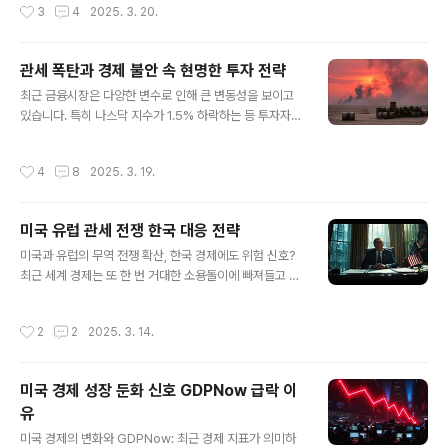
작성시간
3
4
2025. 3. 20.
결과로, 투자자들은 향후 통화정책의 방향에 주목하고 있
6% 하락하는 가운데, 그 중심에는 10%가 넘게 급락한 브
다. 이번 회의에서는 경제 성장 둔화와 물가 상승에 대한 연
로드컴이 있었습니다...
준의 수정된 전망이 공개되었으며, 양적 긴축(QT)의 속도
관세 폭탄과 경제 불안 속 현명한 투자 전략
조절이 주요 이슈로 떠올랐다. 이에 따른 시장 반응과 향후
글 내용
전망을 분석해보자.경제 전망: 성장 둔화와 인플레이션 우
최근 금융시장은 다양한 변수로 인해 큰 변동성을 보이고
려연준이 발표한 점도표에 따르면, 2025년 미국 실질 GD
있습니다. 특히 나스닥 지수가 1.5% 하락하는 등 투자자들
P 성장률 전망치는 기존 2.1%에서 1.7%로 하향 조정되었
의 우려가 커지고 있습니다. 이러한 변동성의 주요 원인 다
다. 반면, 물가 상승률 전망치는 2.5%에서 2.8%로 상향
섯 가지를 살펴보고, 이에 따른 투자 전략을 제시해 보겠습
작성시간
4
8
2025. 3. 19.
조정되며..
니다.1. 중동 지역 전쟁 심화 최근 이스라엘과 가자 지구 간
의 무력 충돌이 격화되면서 약 400명의 사망자가 발생했
습니다. 이스라엘은 하마스에 대한 강경 대응을 예고하며
미국 유럽 관세 전쟁 한국 대응 전략
군사력을 강화하고 있습니다. 이러한 중동 지역의 불안정
글 내용
성은 글로벌 경제에 부정적인 영향을 미칠 수 있습니다. 특
미국과 유럽의 무역 전쟁 확산, 한국 경제에도 위험 신호?
히 원유 공급망에 차질이 발생할 경우, 국제 유가 상승과 인
최근 세계 경제는 또 한 번 거대한 소용돌이에 빠져들고 있
플레이션 압력이 커질 가능성이 있습니다.2. FOMC 금리
습니다. 미국과 유럽연합(EU) 간 무역 갈등이 본격화되며
결정 회의미국 연방공개시장위원회(FOMC)의 금리 결정
글로벌 경제 불확실성이 다시 고조되는 모습입니다. 과연
작성시간
2
2
2025. 3. 14.
회의가 예정되어 있습니다. ..
이번 무역 전쟁이 한국 경제에 어떤 영향을 미칠지, 심층적
으로 분석해 봅니다.미국, 유럽에 관세 폭탄…강경한 트럼
프의 입장지난 3월 12일 미국은 전 세계에서 수입하는 철
미국 경제 성장 둔화 신호 GDPNow 급락 이
강과 알루미늄에 각각 25%와 10%의 관세를 부과한다고
유
발표했습니다. 특히 유럽연합(EU)을 겨냥한 이러한 조치는
글 내용
국제 경제계를 긴장시키기에 충분했습니다. 이에 EU도 즉
미국 경제의 변화와 GDPNow: 최근 경제 지표가 의미하