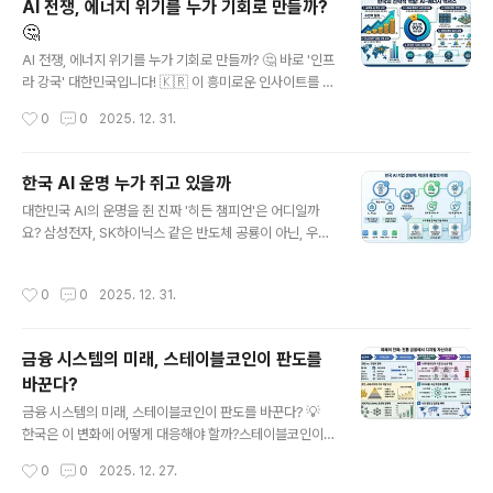
AI 전쟁, 에너지 위기를 누가 기회로 만들까?
문. 🚀3. 그런데 GDX는 왜 여전히 저평가될까? 금값 4,5
🤔
00달러 시대, GDX는 고작 90달러! 과거 경영진의 '헛짓
글 내용
거리' 트라우마가 시장의 불신을 키웠습니다. 💔4. 하지만
AI 전쟁, 에너지 위기를 누가 기회로 만들까? 🤔 바로 '인프
변화는 시작됐다! 🔍 기관 투자자들의 강력한 감시와 주주
라 강국' 대한민국입니다! 🇰🇷 이 흥미로운 인사이트를 스
친화적인 보너스 룰 도입으로 '멍청이 경영'은 이제 그만.
레드로 파헤쳐봅니다!1️⃣ AI 시대, 기술 경쟁 심화! ChatG
작성시간
0
0
2025. 12. 31.
🛡️5. 2026년, 금광 회사들..
PT vs 제미나이, '코드 레드'가 오가는 치열한 격전지. 누
가 다음 강자가 될까요?2️⃣ 문제는 에너지! 💡 AI는 전기를
'먹는 하마'. 젠슨 황도 에너지 해결 국가가 AI 최강국이라
한국 AI 운명 누가 쥐고 있을까
단언했죠.3️⃣ 한국의 기회! ✨ HBM 선두, 데이터센터 허브,
글 내용
대한민국 AI의 운명을 쥔 진짜 '히든 챔피언'은 어디일까
높은 기술 수용도! 샘 올트먼, 젠슨 황이 한국을 찾는 이유
요? 삼성전자, SK하이닉스 같은 반도체 공룡이 아닌, 우리
가 명확해요.4️⃣ 피지컬 AI의 도래! 로봇이 햄버거 굽는 세
생활 속에 깊숙이 스며든 AI 서비스로 승부수를 던진 두 기
상! 🤖 제조 강국 한국에겐 이 피지컬 AI가 새로운 성장 동
업의 전략과 미래를 심층 분석합니다.현재 국내 AI 시장은
력입니다.5️⃣ 지속 가능한 미래! 원전+재생에너지, 배터리,
작성시간
0
0
2025. 12. 31.
해외 거대 모델 의존과 '묻지마 투자'로 거품 논란에 휩싸여
그리드 테크로 무..
있습니다. 하지만 이러한 환경 속에서도 SKT와 네이버, L
G는 독자적인 기술 개발과 상용화로 수백만 실사용자를 확
금융 시스템의 미래, 스테이블코인이 판도를
보하며 대한민국 AI 생태계를 이끌고 있습니다.특히 SKT
바꾼다?
는 A.와 Tmap을 통해 매일 600만, 매달 최대 천만 명의
글 내용
생활 속 AI를 책임지며 압도적인 사용자 경험을 제공합니
금융 시스템의 미래, 스테이블코인이 판도를 바꾼다? 💡
다. 더 나아가, SK하이닉스의 HBM, 리벨리온과 사피온의
한국은 이 변화에 어떻게 대응해야 할까?스테이블코인이
AI 반도체 역량을 결합한 '수직 계열화 AI 생태계'는 하드
불러올 글로벌 금융 지형 변화, 그리고 한국이 마주한 과제
작성시간
0
0
2025. 12. 27.
웨..
와 기회를 조명합니다.✅ 달러 스테이블코인의 확산: 왜 한