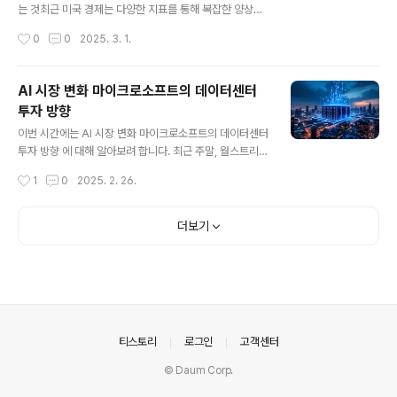
각 맞대응을 준비했습니다.EU는 보복 조치로 4월 1일부터
는 것최근 미국 경제는 다양한 지표를 통해 복잡한 양상을
최대 260억 유로 규모의 미국산 제품에 관세를 부과할 계
보이고 있습니다. 특히 애틀랜타 연방준비은행의 GDPNo
작성시간
0
0
2025. 3. 1.
획이라고 밝혔습니다. 특히..
w 모델이 2025년 1분기 실질 GDP 성장률 전망치를 -1.
5%로 하향 조정하면서 많은 경제 전문가와 투자자들의 이
목을 끌고 있습니다.애틀랜타 연준의 GDPNow 모델: 경
AI 시장 변화 마이크로소프트의 데이터센터
제의 즉각적 온도계GDPNow는 애틀랜타 연방준비은행
투자 방향
에서 제공하는 실시간 GDP 추정 모델로, 최신 경제 데이
글 내용
터를 기반으로 미국 경제 성장률을 예측합니다. 2025년 2
이번 시간에는 AI 시장 변화 마이크로소프트의 데이터센터
월 28일, 이 모델은 1분기 GDP 성장률 전망치를 이전 2.
투자 방향 에 대해 알아보려 합니다. 최근 주말, 월스트리트
3%에서 -1.5%로 급격히 하향 조정하였습니다.이러한 변
를 뜨겁게 달군 이슈 중 하나가 바로 마이크로소프트의 데
작성시간
1
0
2025. 2. 26.
화는 단순한 숫자의 변동이 아니라, 미국 경제 성장의 불확
이터센터 투자 취소 논란입니다. AI와 클라우드 인프라 투
실성을 크게 높이는 신..
자에 대한 불안감이 증폭되는 가운데, 마이크로소프트의
전략적 행보와 사티아 나델라 CEO의 발언이 업계 전반에
더보기
큰 파장을 일으키고 있습니다. 본 글에서는 이러한 논란의
배경과 함께 빅테크 기업들의 투자 동향, 그리고 향후 AI 인
프라 시장의 전망에 대해 심도 있게 분석해 보겠습니다.데
이터센터 투자 취소 논란의 배경최근 일부 언론 보도에 따
르면, 마이크로소프트가 특정 지역에서 데이터센터 관련
계약을 취소하고 있다는 소식이 전해졌습니다. 특히 위스
의안내
티스토리
로그인
고객센터
콘신과 조지아 지역에서 전력 공급 계..
© Daum Corp.