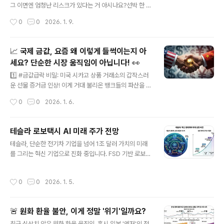
한 증거예요. 파키스탄 루피화보다 더 빠르게 원화 가치가
그 이면엔 엄청난 리스크가 있다는 거 아시나요?선박 한 척
떨어지고 있다는 사실, 아셨나요? 😱그럼 이 위기 ..
에 3천억 원인데 계약부터 인도까지 3년이나 걸리다 보니,
작성시간
0
0
2026. 1. 9.
그사이 환율이나 철강값이 뛰면 적자가 나기 일쑤라고 하
네요. 유럽 나라들은 이 위험을 감당 못 해서 다 도망갔는
데, 우리나라는 어떻게 이걸 버텼는지 정리된 글이 있어 공
📈 국제 금값, 요즘 왜 이렇게 들썩이는지 아
유합니다.마지막에 핵잠수함 관련한 한미 협력 이야기는
세요? 단순한 시장 움직임이 아닙니다! 👀
정말 흥미롭네요. 우리나라 기술력이 대단하긴 합니다. 함
글 내용
께 읽어보시죠. 한국 조선업: 카지노를 넘어선 전략적 승부
1️⃣ #금값급락 비밀: 미국 시카고 상품 거래소의 갑작스러
- 어머넷 블로그선박을 만드는 나라는 전 세계적으로 단 세
운 선물 증거금 인상! 이게 거대 불리온 뱅크들의 파산을 막
곳에 불과하다는 사실을 아시나요? 바로 한국, 중국, 일본
기 위한 긴급 조치였다고요? 게다가 베네수엘라 침공 시나
작성시간
0
0
2026. 1. 6.
입니다. 과거 해양 강국이었던 영국, 미국, 독일은 이 거대
리오까지 엮여있다고 합니다... 2️⃣ 서방의 '종이 금' vs 동
한 산업에서 점차 멀어졌습니..
양의 '실물 금' 전쟁! ⚔️ 중국, 인도 등 BRICS 국가들이 달
러 패권에 도전하며 실물 금을 싹쓸이하는 중! 🏦 새로운
테슬라 로보택시 AI 미래 주가 전망
통화 '유닛(UNIT)'도 금을 담보로 한다는데...3️⃣ 미국은 왜
글 내용
테슬라, 단순한 전기차 기업을 넘어 1조 달러 가치의 미래
금값 조작을 멈추기 어려울까? 대선 앞두고 돈 풀기 유혹은
를 그리는 혁신 기업으로 진화 중입니다. FSD 기반 로보택
더 커지고, 서방 은행들의 실물 금 부족은 심각해지는 상황!
시, 휴머노이드 로봇 '옵티머스' 양산, 그리고 2026 월드
이 모든 것이 글로벌 #통화전쟁 의 서막입니다. 💸 미래 투
컵에서의 사이버캡 쇼케이스까지, 일론 머스크의 비전은
자 전략, 지금부터 바꿔야 합니다. 자세한 내용은 블로그에
작성시간
0
0
2026. 1. 5.
우리의 상상을 초월합니다.단기적 시장 변동성을 넘어, AI
서 확인하세요! 금값 급락과 반등: 미..
와 로보틱스를 통한 테슬라의 장기적 성장 동력과 인류의
삶을 바꿀 잠재력을 심층 분석했습니다. FSD 소프트웨어
🚨 원화 환율 불안, 이게 정말 '위기'일까요?
구독 매출, 로보택시 서비스 수익, 옵티머스 로봇의 산업 적
글 내용
용 등을 통해 테슬라는 지속적인 매출 성장과 수익성 개선
최근 심상치 않은 원화 환율 움직임, 혹시 일본 '엔저'의 전