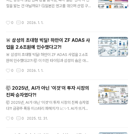
을 이뤄낼 잠재력을 가지고 있습니다. 특히 스페이스X와의
철을 밟는 건 아닐까요? 🤔일본은 엔고를 겪으며 산업 구
시너지 효과까지 고려하면, 테슬라의 성장 잠재력은 무한
조가 해외 투자 중심 '성숙 채권국'으로 변했어요. 엔저가
합니다.테슬라가 그리는 미래는 단순히 자동차를 넘어, 우
오히려 관광산업 폭발 & 안정적 소득 확보의 기회가 됐죠.
작성시간
0
0
2026. 1. 1.
리가 살고 일하고 이동하는 방식..
✈️💰한국은 어떨까요?✅ 무역/소득 수지 양호! BUT..✅ 주
력 산업 해외 이전, 경쟁 심화는 숙제! 🚗🚢환율 약세는 양
날의 검⚔️수출, 관광엔 기회, 수입 물가엔 부담! 사회적 갈
🚨 삼성의 초대형 빅딜! 하만이 ZF ADAS 사
등의 원인이 되기도 합니다.그렇다면 한국의 미래 전략은?
업을 2.6조원에 인수했다고?!
💡 '환율 방어' 넘어선 '구조적 혁신'이 답!✨ 관광, 콘텐츠
글 내용
등 '소프트 파워' 강화🤖 AI 등 첨단 기술 기반 신성장 동력
🚨 삼성의 초대형 빅딜! 하만이 ZF ADAS 사업을 2.6조
발굴고정관념을 깬 '티라미수 찹쌀떡'처럼! 우리 경제도 유
원에 인수했다고?! 🤯 이 미친 타이밍과 삼성의 숨은 야망
연하고 창의적인 접근이 필요해요. 🍡자세한..
을 스레드로 파헤쳐 봅니다! 👇1/6 #오디오명가 하만, 이제
작성시간
0
0
2026. 1. 1.
자율주행 핵심 ADAS까지 품었다! 📈 단순한 오디오 회사
가 아니었어... 삼성 인수 후 디지털 콕핏 장악하더니, 이제
전장 통합 솔루션 거인으로 변신 중!2/6 #ZF의눈물젖은결
🤯 2025년, AI가 아닌 '이것'이 투자 시장의
정 😢 변속기 명가 ZF, ADAS 기술력은 최고였지만 막대
진짜 승자였다?!
한 투자 비용과 예상보다 더딘 자율주행 상용화 속도에 결
글 내용
국 백기. 삼성은 이때를 놓치지 않았습니다.3/6 왜 지금?
🤯 2025년, AI가 아닌 '이것'이 투자 시장의 진짜 승자였
바로 #조널아키텍처 시대 때문! 🚗 미래차는 개별 부품이
다?! 금광주 폭등 미스터리 파헤치기! 📈✨1. AI가 뜨거웠
아닌 '통합 모듈'을 원해요. 하만은 디지털 콕핏 + ZF AD
지만, 금광 ETF GDX는 무려 160% 폭등! 엔비디아, 테슬
작성시간
0
0
2025. 12. 31.
AS = 완벽한 조널 모듈 공급 가능!4/6 핵..
라, 알파벳도 넘어서는 경이로운 수익률의 비결은? 💰2. 금
값 상승 → 순이익 더블 따따블! 금 가격 10% 오르면, 광산
회사 순이익은 20~30% 급증하는 놀라운 지렛대 효과 때