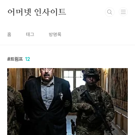
본문 바로가기
어머넷 인사이트
홈
태그
방명록
트럼프
12