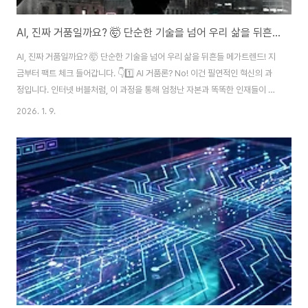
AI, 진짜 거품일까요? 🤯 단순한 기술을 넘어 우리 삶을 뒤흔들 메가트렌드!
AI, 진짜 거품일까요? 🤯 단순한 기술을 넘어 우리 삶을 뒤흔들 메가트렌드! 지
금부터 팩트 체크 들어갑니다. 👇1️⃣ AI 거품론? No! 이건 필연적인 혁신의 과
정입니다. 인터넷 버블처럼, 이 과정을 통해 엄청난 자본과 똑똑한 인재들이 AI
분야로 쏟아지고 있어요. 결국 세상을 바꿀 소수 기업이 탄생할 겁니다. 💰2️⃣
2026. 1. 9.
챗GPT는 시작일 뿐! 이제 '에이전트 AI' 시대가 왔습니다. 🤖 스스로 목표 세
우고, 계획하고, 다른 AI와 협력까지? 이제 AI가 내 업무를 통째로 바꿔놓을 겁
니다. (소프트웨어 개발자들 주목!) 제조업부터 법률, 의료까지 전 분야가 뒤집
힐 예정!3️⃣ 고용 시장 대격변 예고! 📉 지난 2년간 20대 채용 절반 감소, 50대
해고 속출... AI가 사무직을 넘어 물류, ..