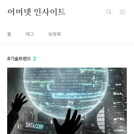
본문 바로가기
어머넷 인사이트
홈
태그
방명록
기술트렌드
2