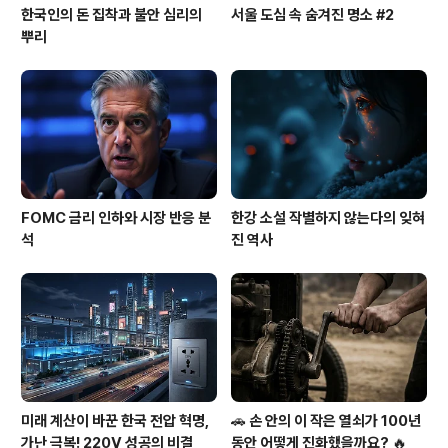
한국인의 돈 집착과 불안 심리의
서울 도심 속 숨겨진 명소 #2
뿌리
FOMC 금리 인하와 시장 반응 분
한강 소설 작별하지 않는다의 잊혀
석
진 역사
미래 계산이 바꾼 한국 전압 혁명,
🚗 손 안의 이 작은 열쇠가 100년
가난 극복! 220V 성공의 비결
동안 어떻게 진화했을까요? 🔥