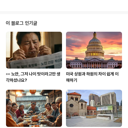
한 산업에서 점차 멀어졌습니..
양의 '실물 금' 전쟁! ⚔️ 중국, 인도 등 BRICS 국가들이 달
러 패권에 도전하며 실물 금을 싹쓸이하는 중! 🏦 새로운
통화 '유닛(UNIT)'도 금을 담보로 한다는데...3️⃣ 미국은 왜
금값 조작을 멈추기 어려울까? 대선 앞두고 돈 풀기 유혹은
이 블로그 인기글
더 커지고, 서방 은행들의 실물 금 부족은 심각해지는 상황!
이 모든 것이 글로벌 #통화전쟁 의 서막입니다. 💸 미래 투
자 전략, 지금부터 바꿔야 합니다. 자세한 내용은 블로그에
서 확인하세요! 금값 급락과 반등: 미..
👀 노안, 그저 나이 탓이라고만 생
미국 상원과 하원의 차이 쉽게 이
각하셨나요?
해하기