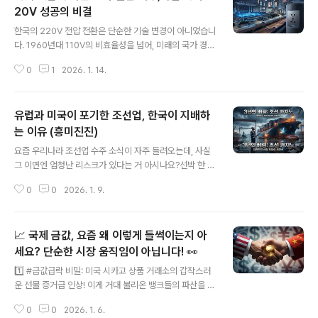
20V 성공의 비결
글 내용
한국의 220V 전압 전환은 단순한 기술 변경이 아니었습니
다. 1960년대 110V의 비효율성을 넘어, 미래의 국가 경쟁
력을 설계한 과감한 전략이었죠.가난한 나라였던 한국은
0
1
2026. 1. 14.
'지금의 비용이 아니라 미래의 부담을 줄이자'는 통찰로 19
73년, 막대한 초기 비용과 사회적 혼란을 감수하고 220V
전환을 결정합니다. 무려 32년간 7명의 대통령을 거치며
유럽과 미국이 포기한 조선업, 한국이 지배하
묵묵히 진행된 이 대장정은, 선진국조차 엄두 내지 못했던
인프라 혁명이었습니다.그 결과, 전력 손실은 획기적으로
는 이유 (흥미진진)
글 내용
줄고, 반도체, AI, 전기차 등 고전력을 요구하는 첨단 산업
요즘 우리나라 조선업 수주 소식이 자주 들려오는데, 사실
의 발판이 마련되었습니다. 현재 대한민국 경제 성장의 든
그 이면엔 엄청난 리스크가 있다는 거 아시나요?선박 한 척
든한 초석이 된 220V 인프라. 이는 장기적인 안목과 과감
에 3천억 원인데 계약부터 인도까지 3년이나 걸리다 보니,
한 투자 의지가 국가의 미래를 어떻게 바꿀 수 있는지 보여
0
0
2026. 1. 9.
그사이 환율이나 철강값이 뛰면 적자가 나기 일쑤라고 하
주는 살아있는 증..
네요. 유럽 나라들은 이 위험을 감당 못 해서 다 도망갔는
데, 우리나라는 어떻게 이걸 버텼는지 정리된 글이 있어 공
📈 국제 금값, 요즘 왜 이렇게 들썩이는지 아
유합니다.마지막에 핵잠수함 관련한 한미 협력 이야기는
정말 흥미롭네요. 우리나라 기술력이 대단하긴 합니다. 함
세요? 단순한 시장 움직임이 아닙니다! 👀
글 내용
께 읽어보시죠. 한국 조선업: 카지노를 넘어선 전략적 승부
1️⃣ #금값급락 비밀: 미국 시카고 상품 거래소의 갑작스러
- 어머넷 블로그선박을 만드는 나라는 전 세계적으로 단 세
운 선물 증거금 인상! 이게 거대 불리온 뱅크들의 파산을 막
곳에 불과하다는 사실을 아시나요? 바로 한국, 중국, 일본
기 위한 긴급 조치였다고요? 게다가 베네수엘라 침공 시나
입니다. 과거 해양 강국이었던 영국, 미국, 독일은 이 거대
0
0
2026. 1. 6.
리오까지 엮여있다고 합니다... 2️⃣ 서방의 '종이 금' vs 동