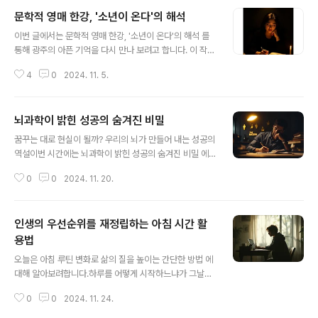
문학적 영매 한강, '소년이 온다'의 해석
글 내용
이번 글에서는 문학적 영매 한강, '소년이 온다'의 해석 를
통해 광주의 아픈 기억을 다시 만나 보려고 합니다. 이 작품
은 광주 민주화 운동의 5월을 우리에게 다시 보여주며, 우
4
0
2024. 11. 5.
리가 잊고 있었던 진실과 마주하게 합니다. 인물들의 이야
기를 따라가다 보면 인간의 존엄성과 그로 인한 고통이 얼
마나 중요한지 깨닫게 됩니다.우리가 잊지 말아야 할 것
뇌과학이 밝힌 성공의 숨겨진 비밀
들'소년이 온다'의 주인공 동호는 광주 민주화 운동 당시 희
글 내용
생된 소년을 상징합니다. 동호는 친구의 죽음을 목격하고
꿈꾸는 대로 현실이 될까? 우리의 뇌가 만들어 내는 성공의
시신을 정리하는 일을 맡습니다. 결국 동호 자신도 희생되
역설이번 시간에는 뇌과학이 밝힌 성공의 숨겨진 비밀 에
며, 이 책은 우리에게 묻습니다. "우리는 그들의 죽음을 진
대해 알아보겠습니다. 당신은 아침형 인간이 되어야 성공
심으로 애도했는가?"이 소설의 중요한 주제는 '애도의 부
0
0
2024. 11. 20.
한다고 믿는가? 아니면 책을 하루에 몇 권씩 읽어나가는 끈
족'입니다. 충분히 애도하지 않으면 그 기억은 사라지지 않
기가 성공으로 가는 지름길이라고 확신하는가? 놀랍게도,
고 계속 돌아옵니다. 한강 ..
'부의 역설'이라는 새로운 관점은 우리가 알고 있는 노력의
인생의 우선순위를 재정립하는 아침 시간 활
정당화에 깊은 의문을 제기합니다. "생각은 내가 하고 행동
은 뇌가 한다"는 뇌과학적 주장은, 우리의 무의식적인 신념
용법
글 내용
이 성공을 어떻게 정의하고 이끄는지를 보여줍니다. 어쩌
오늘은 아침 루틴 변화로 삶의 질을 높이는 간단한 방법 에
면 꿈꾸는 대로 현실이 될 수 있다는 그 말이 진실일지도 모
대해 알아보려합니다.하루를 어떻게 시작하느냐가 그날의
릅니다.노력을 덜어내고 생각을 재설계하라강범구 작가는
질을 결정한다는 말, 한 번쯤 들어보셨을 겁니다. 아침이라
'부의 역설'이라는 책을 통해 인간의 뇌는 일종의 정보 필터
0
0
2024. 11. 24.
면 가장 먼저 무엇을 하시나요? 대개 사람들은 눈을 뜨자마
처럼 작동하며, 어떤 생각을 하느..
자 스마트폰을 확인하고, 이메일이나 SNS를 체크하며 정