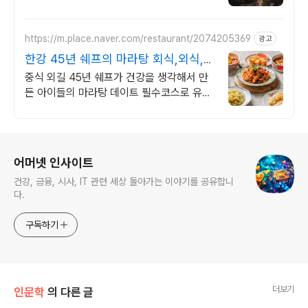
온수 노천탕에서 별빛과 와인 한 잔, 루프탑
에서 즐기는 파노라마뷰, 침대일출뷰
https://m.place.naver.com/restaurant/2074205369
광고
한강 45년 쉐프의 마라탕 회식,외식,데
이트에 강추
중식 외길 45년 쉐프가 건강을 생각해서 만
든 아이들의 마라탕 데이트 필수코스로 유명
한 맛집
로그 정보
어머넷 인사이트
건강, 금융, 시사, IT 관련 세상 돌아가는 이야기를 공유합니
다.
구독하기
더보기
인문학
의 다른 글