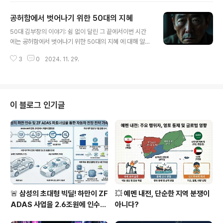
신없이 하루를 시작합니다. 하지만 그 짧은 5분의 아침을
공허함에서 벗어나기 위한 50대의 지혜
조금 바꿔보면 생각보다 큰 변화가 일어날 수 있습니다.아
글 내용
침은 단순히 하루를 시작하는 시간이 아닙니다. 아침에 무
50대 김부장의 이야기: 쉼 없이 달린 그 끝에서이번 시간
엇을 하느냐는 우리의 정신 상태와 기분을 결정하고, 하루
에는 공허함에서 벗어나기 위한 50대의 지혜 에 대해 알아
전체의 생산성과 마음가짐에 깊은 영향을 미칩니다. 단 몇
보겠습니다. 30대의 김부장은 무척이나 바빴습니다. 자리
분이라도 아침 시간을 어떻게 보내느냐가 우리 삶에 큰 변
3
0
2024. 11. 29.
잡기 위해 달렸고, 누구보다 열심히 일했습니다. 40대에는
화를 가져올 수 있습니다. 오늘은 아침의 첫 5분을 어떻게
가족을 위해 살았습니다. 내 집 마련이라는 목표를 위해 일
활용하여 우리의 삶을 더 나은 방..
주일에 겨우 하루 쉬는 것으로 만족했고, 집보다 회사가 우
선이었습니다. 가족은 2순위, 꿈은 그저 머나먼 3순위였습
니다. 그렇게 수십 년을 보내며 그는 꿈을 미뤄두고 앞으로
이 블로그 인기글
나아갔습니다.그러나 50대가 된 지금, 김부장은 답답함을
느낍니다. 쉼 없이 달리면 더 빨리 도착할 줄 알았고, 도착
하면 더 많이 쉴 수 있을 줄 알았지만 그 기대는 무너졌습니
다. 여유가 생기면 하고 싶은 것을 할 수 있을 줄 알았지만,
아이들은 이미..
🚨 삼성의 초대형 빅딜! 하만이 ZF
💥 예멘 내전, 단순한 지역 분쟁이
ADAS 사업을 2.6조원에 인수했
아니다?
다고?!